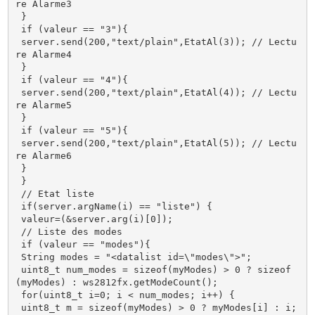
re Alarme3

 }

 if (valeur == "3"){ 

 server.send(200,"text/plain",EtatAl(3)); // Lectu
re Alarme4

 }

 if (valeur == "4"){ 

 server.send(200,"text/plain",EtatAl(4)); // Lectu
re Alarme5

 }

 if (valeur == "5"){ 

 server.send(200,"text/plain",EtatAl(5)); // Lectu
re Alarme6

 }

 }

 // Etat liste

 if(server.argName(i) == "liste") {

 valeur=(&server.arg(i)[0]);

 // Liste des modes

 if (valeur == "modes"){ 

 String modes = "<datalist id=\"modes\">";

 uint8_t num_modes = sizeof(myModes) > 0 ? sizeof
(myModes) : ws2812fx.getModeCount();

 for(uint8_t i=0; i < num_modes; i++) {

 uint8_t m = sizeof(myModes) > 0 ? myModes[i] : i;
