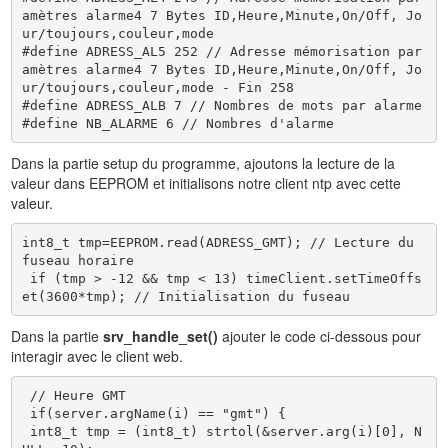
amètres alarme4 7 Bytes ID,Heure,Minute,On/Off, Jo
ur/toujours,couleur,mode

#define ADRESS_AL5 252 // Adresse mémorisation par
amètres alarme4 7 Bytes ID,Heure,Minute,On/Off, Jo
ur/toujours,couleur,mode - Fin 258

#define ADRESS_ALB 7 // Nombres de mots par alarme

#define NB_ALARME 6 // Nombres d'alarme
Dans la partie setup du programme, ajoutons la lecture de la
valeur dans EEPROM et initialisons notre client ntp avec cette
valeur.
int8_t tmp=EEPROM.read(ADRESS_GMT); // Lecture du 
fuseau horaire

 if (tmp > -12 && tmp < 13) timeClient.setTimeOffs
et(3600*tmp); // Initialisation du fuseau
Dans la partie
srv_handle_set()
ajouter le code ci-dessous pour
interagir avec le client web.
 // Heure GMT

 if(server.argName(i) == "gmt") {

 int8_t tmp = (int8_t) strtol(&server.arg(i)[0], N