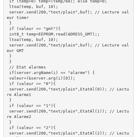
 if (temp>0) temp=(temp/60); else temp=0;

 ltoa(temp, buf, 10); 

 server.send(200,"text/plain",buf); // Lecture val
eur timer

 }

 if (valeur == "gmt"){

 int8_t temp=EEPROM.read(ADRESS_GMT);;

 ltoa(temp, buf, 10); 

 server.send(200,"text/plain",buf); // Lecture val
eur GMT

 }

 }

 // Etat alarmes

 if(server.argName(i) == "alarme") {

 valeur=(&server.arg(i)[0]);

 if (valeur == "0"){ 

 server.send(200,"text/plain",EtatAl(0)); // Lectu
re Alarme1

 }

 if (valeur == "1"){ 

 server.send(200,"text/plain",EtatAl(1)); // Lectu
re Alarme2

 }

 if (valeur == "2"){ 

 server.send(200,"text/plain",EtatAl(2)); // Lectu