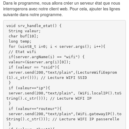
Dans le programme, nous allons créer un serveur état que nous
interrogerons avec notre client web. Pour cela, ajouter les lignes
suivante dans notre programme.
void srv_handle_etat() {

 String valeur;

 char buf[10];

 long temp;

 for (uint8_t i=0; i < server.args(); i++){

 // Etat wifi

 if(server.argName(i) == "wifi") {

 valeur=(&server.arg(i)[0]);

 if (valeur == "ssid"){ 

 server.send(200,"text/plain",(LectureWifiEeprom
(1).c_str())); // Lecture WIFI SSID 

 }

 if (valeur=="ip"){ 

 server.send(200,"text/plain", (WiFi.localIP().toS
tring().c_str())); // Lecture WIFI IP

 }

 if (valeur=="routeur"){ 

 server.send(200,"text/plain",(WiFi.gatewayIP().to
String().c_str())); // Lecture WIFI IP passerelle

 }
