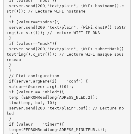
 if (valeur=="host"){ 

 server.send(200,"text/plain", (WiFi.hostname().c_
str())); // Lecture WIFI hostname 

 } 

 if (valeur=="ipdns"){ 

 server.send(200,"text/plain", (WiFi.dnsIP().toStr
ing().c_str())); // Lecture WIFI IP DNS

 }

 if (valeur=="mask"){ 

 server.send(200,"text/plain", (WiFi.subnetMask().
toString().c_str())); // Lecture WIFI masque sous 
reseau

 } 

 }

 // Etat configuration

 if(server.argName(i) == "conf") {

 valeur=(&server.arg(i)[0]);

 if (valeur == "nbled"){ 

 temp=(EEPROMReadlong(ADRESS_NLED,2));

 ltoa(temp, buf, 10); 

 server.send(200,"text/plain",buf); // Lecture nb 
led 

 }

 if (valeur == "timer"){

 temp=(EEPROMReadlong(ADRESS_MINUTEUR,4));
