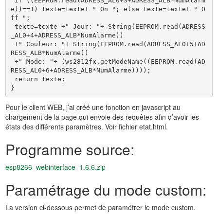
 if ((EEPROM.read(ADRESS_AL0+3+ADRESS_ALB*NumAlarm
e))==1) texte=texte+ " On "; else texte=texte+ " O
ff ";

 texte=texte +" Jour: "+ String(EEPROM.read(ADRESS
_AL0+4+ADRESS_ALB*NumAlarme))

 +" Couleur: "+ String(EEPROM.read(ADRESS_AL0+5+AD
RESS_ALB*NumAlarme)) 

 +" Mode: "+ (ws2812fx.getModeName((EEPROM.read(AD
RESS_AL0+6+ADRESS_ALB*NumAlarme))));

 return texte;

}
Pour le client WEB, j’ai créé une fonction en javascript au
chargement de la page qui envoie des requêtes afin d’avoir les
états des différents paramètres. Voir fichier etat.html.
Programme source:
esp8266_webinterface_1.6.6.zip
Paramétrage du mode custom:
La version ci-dessous permet de paramétrer le mode custom.