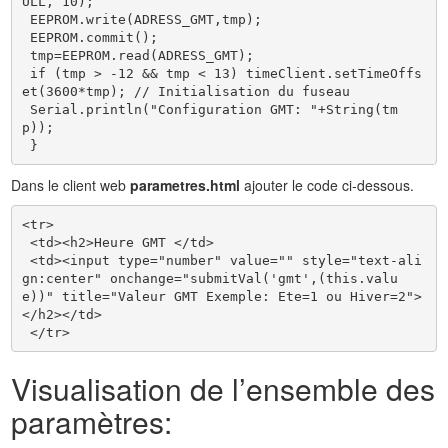
ULL, 10);

 EEPROM.write(ADRESS_GMT,tmp);

 EEPROM.commit();

 tmp=EEPROM.read(ADRESS_GMT);

 if (tmp > -12 && tmp < 13) timeClient.setTimeOffs
et(3600*tmp); // Initialisation du fuseau

 Serial.println("Configuration GMT: "+String(tm
p));

 }
Dans le client web
parametres.html
ajouter le code ci-dessous.
<tr>

 <td><h2>Heure GMT </td>

 <td><input type="number" value="" style="text-ali
gn:center" onchange="submitVal('gmt',(this.valu
e))" title="Valeur GMT Exemple: Ete=1 ou Hiver=2">
</h2></td>

 </tr>
Visualisation de l’ensemble des
paramètres: