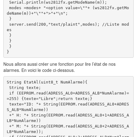
 Serial.println(ws2812fx.getModeName(m));

 modes =modes+ "<option value=\""+ (ws2812fx.getMo
deName(m))+"\""+">"+"\n";

 } 

 server.send(200,"text/plaint",modes); //Liste mod
es 

 }

 }

 }

}
Nous allons aussi créer une fonction pour lire l’état de nos
alarmes. En voici le code ci-dessous.
String EtatAl(uint8_t NumAlarme){

 String texte;

 if (EEPROM.read(ADRESS_AL0+ADRESS_ALB*NumAlarme)=
=255) {texte="Libre";return texte;}

 texte="ID: "+ String(EEPROM.read(ADRESS_AL0+ADRES
S_ALB*NumAlarme))

 +" H: "+ String(EEPROM.read(ADRESS_AL0+1+ADRESS_A
LB*NumAlarme))

 +" M: "+ String(EEPROM.read(ADRESS_AL0+2+ADRESS_A
LB*NumAlarme));
