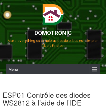
Aller
au
contenu
DOMOTRONIC
Make everything as simple as possible, but not simpler.
Albert Einstein
Menu
ESP01 Contrôle des diodes
WS2812 à l’aide de l’IDE