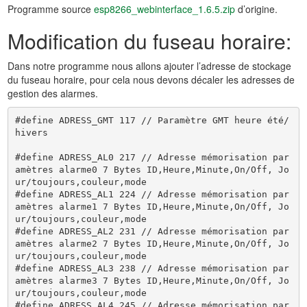
Programme source
esp8266_webinterface_1.6.5.zip
d’origine.
Modification du fuseau horaire:
Dans notre programme nous allons ajouter l’adresse de stockage
du fuseau horaire, pour cela nous devons décaler les adresses de
gestion des alarmes.
#define ADRESS_GMT 117 // Paramètre GMT heure été/
hivers

#define ADRESS_AL0 217 // Adresse mémorisation par
amètres alarme0 7 Bytes ID,Heure,Minute,On/Off, Jo
ur/toujours,couleur,mode

#define ADRESS_AL1 224 // Adresse mémorisation par
amètres alarme1 7 Bytes ID,Heure,Minute,On/Off, Jo
ur/toujours,couleur,mode 

#define ADRESS_AL2 231 // Adresse mémorisation par
amètres alarme2 7 Bytes ID,Heure,Minute,On/Off, Jo
ur/toujours,couleur,mode 

#define ADRESS_AL3 238 // Adresse mémorisation par
amètres alarme3 7 Bytes ID,Heure,Minute,On/Off, Jo
ur/toujours,couleur,mode

#define ADRESS_AL4 245 // Adresse mémorisation par