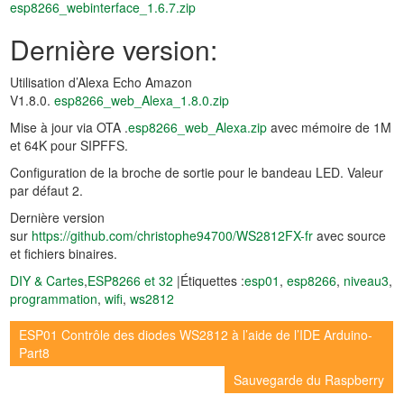
esp8266_webinterface_1.6.7.zip
Dernière version:
Utilisation d’Alexa Echo Amazon
V1.8.0.
esp8266_web_Alexa_1.8.0.zip
Mise à jour via OTA .
esp8266_web_Alexa.zip
avec mémoire de 1M
et 64K pour SIPFFS.
Configuration de la broche de sortie pour le bandeau LED. Valeur
par défaut 2.
Dernière version
sur
https://github.com/christophe94700/WS2812FX-fr
avec source
et fichiers binaires.
DIY & Cartes
,
ESP8266 et 32
|Étiquettes :
esp01
,
esp8266
,
niveau3
,
programmation
,
wifi
,
ws2812
Navigation
ESP01 Contrôle des diodes WS2812 à l’aide de l’IDE Arduino-
Part8
de
Sauvegarde du Raspberry
l’article